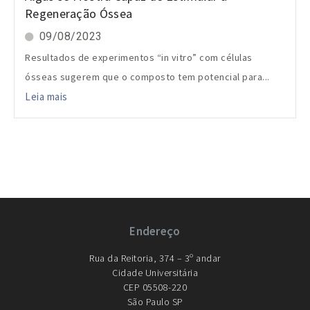
Regeneração Óssea
09/08/2023
Resultados de experimentos “in vitro” com células
ósseas sugerem que o composto tem potencial para...
Leia mais
Endereço
Rua da Reitoria, 374 – 3º andar
Cidade Universitária
CEP 05508-220
São Paulo SP