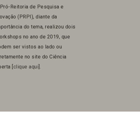
 Pró-Reitoria de Pesquisa e
ovação (PRPI), diante da
portância do tema, realizou dois
orkshops no ano de 2019, que
odem ser vistos ao lado ou
retamente no site do Ciência
erta [
clique aqui
].