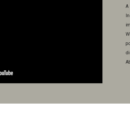
A
In
im
W
p
di
Ab