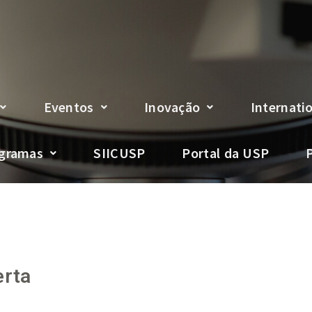
Eventos
Inovação
Internati
gramas
SIICUSP
Portal da USP
erta