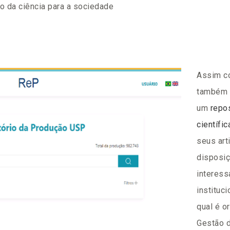
o da ciência para a sociedade
Assim co
também 
um
repo
científic
seus art
disposiç
interess
instituc
qual é o
Gestão d