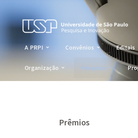
A PRPI
Convênios
Editais
Organização
Pesquisa
Pro
Prêmios