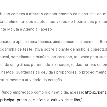
 fungo começa a afetar o comportamento da cigarrinha-do-mi
vidade alimentar dos insetos nos vasos do floema das plantas
onta Maluta à Agência Fapesp
uisadora aplicou uma técnica, ainda pouco conhecida no Bra
cigarrinha de teste, ativa sobre a planta de milho, é conecta
a bucal, semelhante a minúsculos canudos, utilizada para su
io de um gráfico, permitindo a associação das formas de o
insetos. Guardadas as devidas proporções, o procedimento
raficamente a atividade do coração.
 o fungo empregado como bioinseticida, acesse:
https://jorn
rincipal-praga-que-afeta-o-cultivo-de-milho/