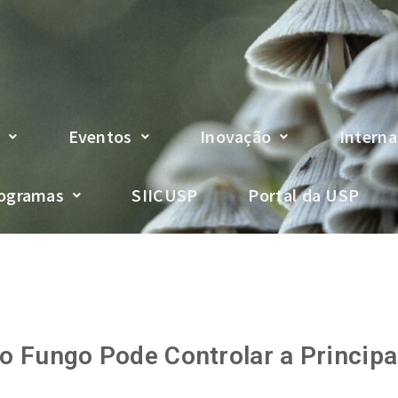
s
Eventos
Inovação
Interna
ogramas
SIICUSP
Portal da USP
o Fungo Pode Controlar a Principa