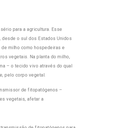
sério para a agricultura. Esse
s, desde o sul dos Estados Unidos
tas de milho como hospedeiras e
os vegetais. Na planta do milho,
ma – o tecido vivo através do qual
, pelo corpo vegetal.
ansmissor de fitopatógenos –
s vegetais, afetar a
 transmissão de fitopatógenos para