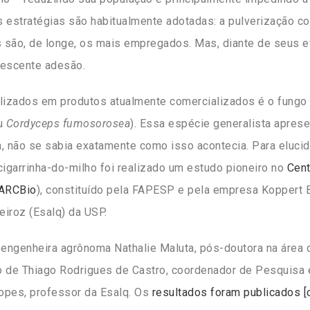
s estratégias são habitualmente adotadas: a pulverização c
s são, de longe, os mais empregados. Mas, diante de seus ef
rescente adesão.
ilizados em produtos atualmente comercializados é o fungo
u
Cordyceps fumosorosea
). Essa espécie generalista aprese
a, não se sabia exatamente como isso acontecia. Para eluci
igarrinha-do-milho foi realizado um estudo pioneiro no
Cent
ARCBio
), constituído pela FAPESP e pela empresa Koppert 
eiroz (Esalq) da USP.
 engenheira agrônoma Nathalie Maluta, pós-doutora na área
ção de Thiago Rodrigues de Castro, coordenador de Pesquis
Lopes, professor da Esalq. Os
resultados foram publicados [c