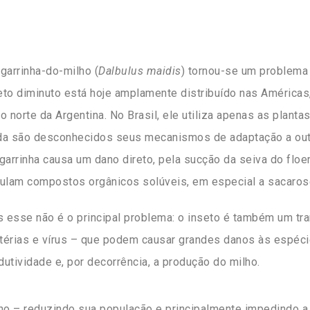
igarrinha-do-milho (
Dalbulus maidis
) tornou-se um problema 
eto diminuto está hoje amplamente distribuído nas América
 o norte da Argentina. No Brasil, ele utiliza apenas as plan
da são desconhecidos seus mecanismos de adaptação a outr
igarrinha causa um dano direto, pela sucção da seiva do floe
culam compostos orgânicos solúveis, em especial a sacarose
 esse não é o principal problema: o inseto é também um tr
térias e vírus – que podem causar grandes danos às espécie
dutividade e, por decorrência, a produção do milho.
lho – reduzindo sua população e principalmente impedindo a