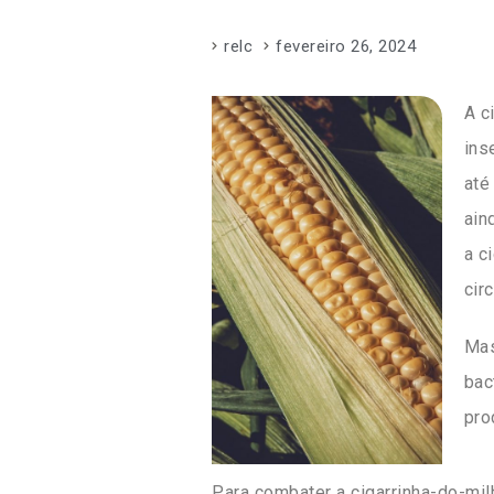
relc
fevereiro 26, 2024
A c
ins
até
ain
a c
cir
Mas
bac
pro
Para combater a cigarrinha-do-mi