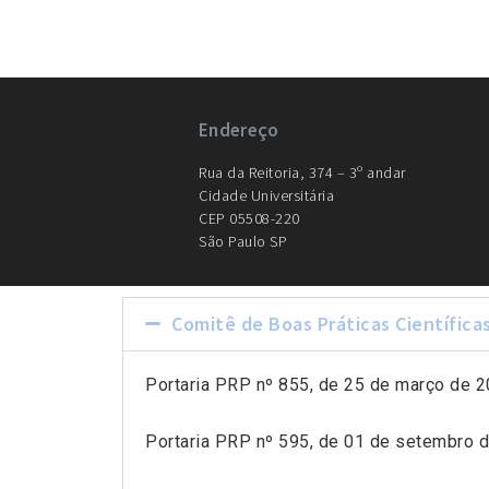
Endereço
Rua da Reitoria, 374 – 3º andar
Cidade Universitária
CEP 05508-220
São Paulo SP
Comitê de Boas Práticas Científica
Portaria PRP nº 855, de 25 de março de 
Portaria PRP nº 595, de 01 de setembro 