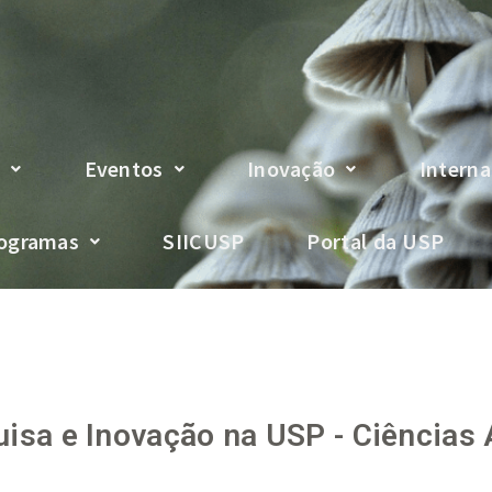
s
Eventos
Inovação
Interna
ogramas
SIICUSP
Portal da USP
isa e Inovação na USP - Ciências 