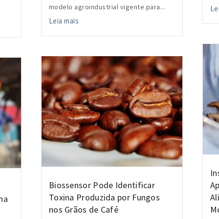
modelo agroindustrial vigente para...
Le
Leia mais
In
Biossensor Pode Identificar
Ap
a
Toxina Produzida por Fungos
Al
na
nos Grãos de Café
M