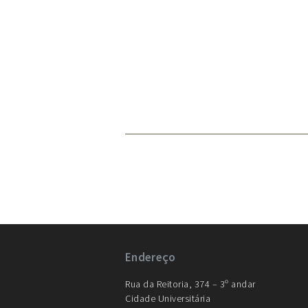
Endereço
Rua da Reitoria, 374 – 3º andar
Cidade Universitária