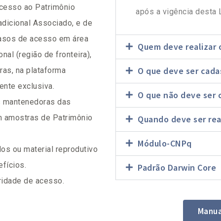
acesso ao Patrimônio
após a vigência desta L
dicional Associado, e de
casos de acesso em área
Quem deve realizar 
nal (região de fronteira),
O que deve ser cada
iras, na plataforma
nte exclusiva.
O que não deve ser 
s mantenedoras das
 amostras de Patrimônio
Quando deve ser rea
Módulo-CNPq
os ou material reprodutivo
fícios.
Padrão Darwin Core
ridade de acesso.
Manua