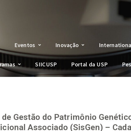
Eventos
Inovação
Internation
ramas
SIICUSP
Portal da USP
Pes
 de Gestão do Patrimônio Genético
cional Associado (SisGen) – Cada