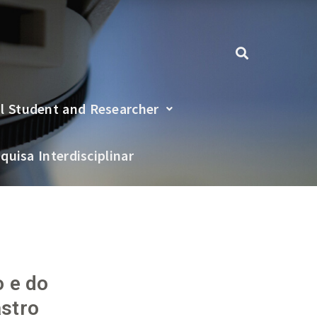
al Student and Researcher
quisa Interdisciplinar
 e do
stro