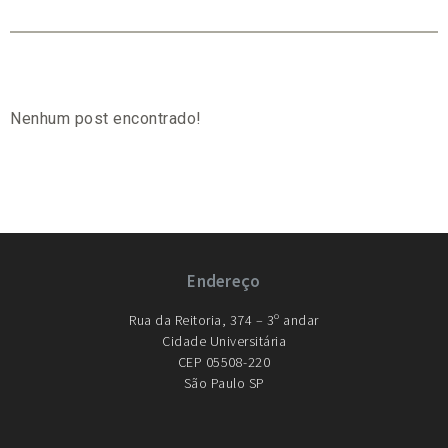
Nenhum post encontrado!
Endereço
Rua da Reitoria, 374 – 3º andar
Cidade Universitária
CEP 05508-220
São Paulo SP