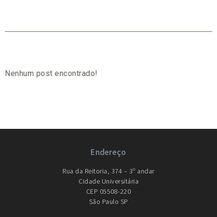
Nenhum post encontrado!
Endereço
Rua da Reitoria, 374 – 3º andar
Cidade Universitária
CEP 05508-220
São Paulo SP